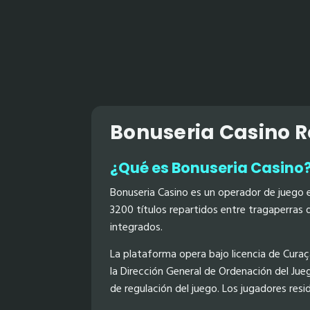
Bonuseria Casino 
¿Qué es Bonuseria Casino
Bonuseria Casino es un operador de juego e
3200 títulos repartidos entre tragaperras
integrados.
La plataforma opera bajo licencia de Cura
la Dirección General de Ordenación del Ju
de regulación del juego. Los jugadores res