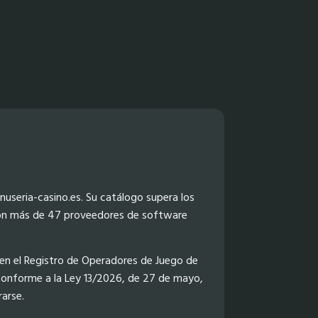
nuseria-casino.es. Su catálogo supera los
 con más de 47 proveedores de software
 en el Registro de Operadores de Juego de
conforme a la Ley 13/2026, de 27 de mayo,
arse.