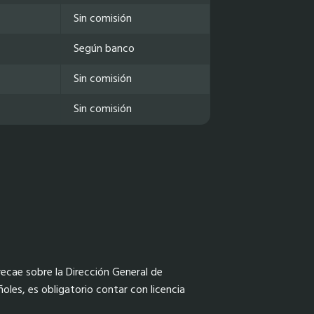
Sin comisión
Según banco
Sin comisión
Sin comisión
 recae sobre la Dirección General de
oles, es obligatorio contar con licencia