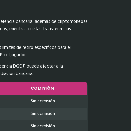
sferencia bancaria, además de criptomonedas
cos, mientras que las transferencias
límites de retiro específicos para el
P del jugador.
icencia DGOJ) puede afectar a la
diación bancaria.
COMISIÓN
Sin comisión
Sin comisión
Sin comisión