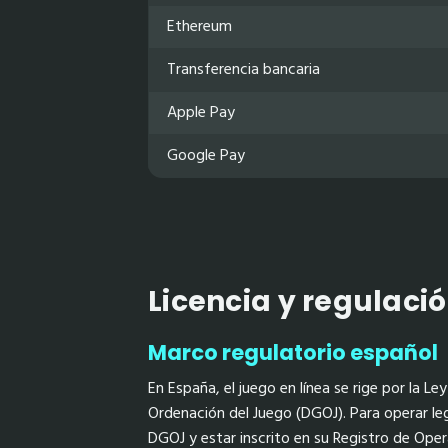
Ethereum
Transferencia bancaria
Apple Pay
Google Pay
Licencia y regulaci
Marco regulatorio español
En España, el juego en línea se rige por la L
Ordenación del Juego (DGOJ). Para operar lega
DGOJ y estar inscrito en su Registro de Ope