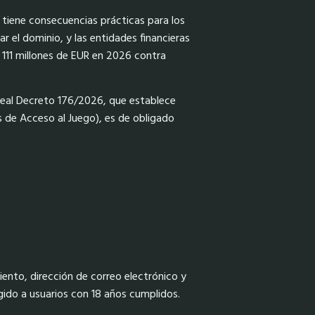
 tiene consecuencias prácticas para los
 el dominio, y las entidades financieras
 111 millones de EUR en 2026 contra
 Real Decreto 176/2026, que establece
s de Acceso al Juego), es de obligado
ento, dirección de correo electrónico y
gido a usuarios con 18 años cumplidos.