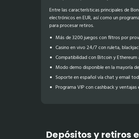
Entre las características principales de B
electrónicos en EUR, así como un programa 
para procesar retiros.
Más de 3200 juegos con filtros por prov
Casino en vivo 24/7 con ruleta, blackjac
Compatibilidad con Bitcoin y Ethereum
Modo demo disponible en la mayoría de
Soporte en español vía chat y email tod
Programa VIP con cashback y ventajas 
Depósitos y retiros 