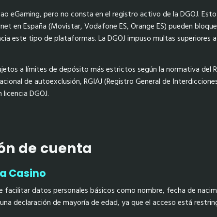
çao eGaming, pero no consta en el registro activo de la DGOJ. Esto
rnet en España (Movistar, Vodafone ES, Orange ES) pueden bloquear
hacia este tipo de plataformas. La DGOJ impuso multas superiores a
ujetos a límites de depósito más estrictos según la normativa del
acional de autoexclusión, RGIAJ (Registro General de Interdiccione
 licencia DGOJ.
ión de cuenta
ia Casino
re facilitar datos personales básicos como nombre, fecha de nacimi
e una declaración de mayoría de edad, ya que el acceso está restrin