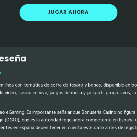
JUGAR AHORA
Reseña
?
n línea con temática de cofre de tesoro y bonos, disponible en bo
 de vídeo, casino en vivo, juegos de mesa y jackpots progresivos,
çao eGaming. Es importante señalar que Bonuseria Casino no figura
ego (DGOJ), que es la autoridad reguladora competente en España 
identes en España deben tener en cuenta este dato antes de registr