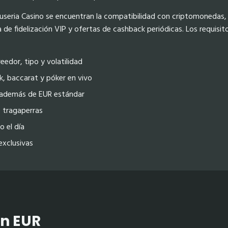
onuseria Casino se encuentran la compatibilidad con criptomonedas
de fidelización VIP y ofertas de cashback periódicas. Los requisito
eedor, tipo y volatilidad
k, baccarat y póker en vivo
 además de EUR estándar
 tragaperras
o el día
exclusivas
en EUR