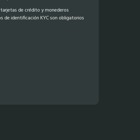
, tarjetas de crédito y monederos
s de identificación KYC son obligatorios