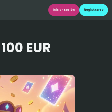
Iniciar sesión
Registrarse
 100 EUR