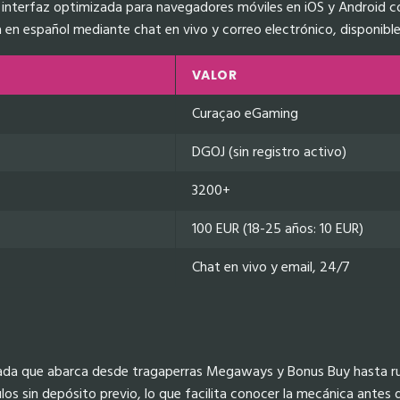
 interfaz optimizada para navegadores móviles en iOS y Android co
 en español mediante chat en vivo y correo electrónico, disponible 
VALOR
Curaçao eGaming
DGOJ (sin registro activo)
3200+
100 EUR (18-25 años: 10 EUR)
Chat en vivo y email, 24/7
iada que abarca desde tragaperras Megaways y Bonus Buy hasta rule
os sin depósito previo, lo que facilita conocer la mecánica antes d